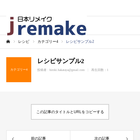
レシピ
カテゴリー4
レシピサンプル2
ホーム
レシピサンプル2
カテゴリー4
投稿者 :
hiroki.hakataya@gmail.com
再生回数：1
この記事のタイトルとURLをコピーする
前の記事
次の記事